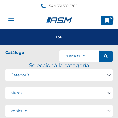
Ir
+54 9 351 389-1365
al
contenido
13>
Catálogo
Seleccioná la categoría