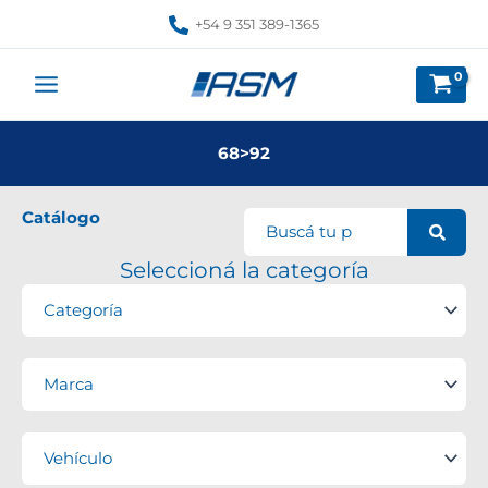
Ir
+54 9 351 389-1365
al
contenido
68>92
Catálogo
Seleccioná la categoría