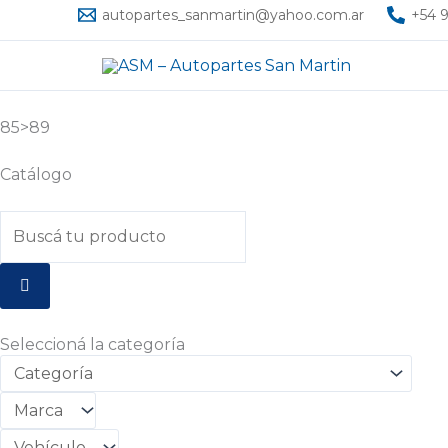
Ir
autopartes_sanmartin@yahoo.com.ar
+54 9
al
contenido
85>89
Catálogo
Seleccioná la categoría