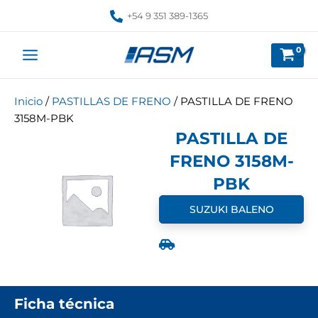
Ir
+54 9 351 389-1365
al
contenido
Inicio
/
PASTILLAS DE FRENO
/ PASTILLA DE FRENO
3158M-PBK
PASTILLA DE
FRENO 3158M-
PBK
SUZUKI BALENO
Ficha técnica