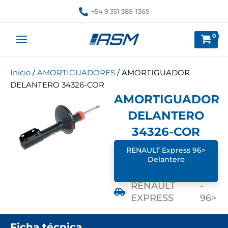
Ir
+54 9 351 389-1365
al
contenido
Inicio
/
AMORTIGUADORES
/ AMORTIGUADOR
DELANTERO 34326-COR
AMORTIGUADOR
DELANTERO
34326-COR
RENAULT Express 96>
Delantero
RENAULT
-
EXPRESS
96>
Ficha técnica