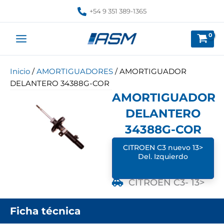
Ir
+54 9 351 389-1365
al
contenido
Inicio
/
AMORTIGUADORES
/ AMORTIGUADOR
DELANTERO 34388G-COR
AMORTIGUADOR
DELANTERO
34388G-COR
CITROEN C3 nuevo 13>
Del. Izquierdo
CITROEN C3
- 13>
Ficha técnica