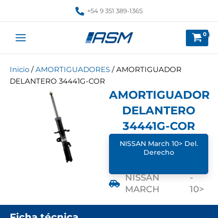
Ir
+54 9 351 389-1365
al
contenido
Inicio
/
AMORTIGUADORES
/ AMORTIGUADOR
DELANTERO 34441G-COR
AMORTIGUADOR
DELANTERO
34441G-COR
NISSAN March 10> Del.
Derecho
NISSAN
-
MARCH
10>
Ficha técnica