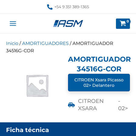
Ir
+54 9 351 389-1365
al
contenido
Inicio
/
AMORTIGUADORES
/ AMORTIGUADOR
34516G-COR
AMORTIGUADOR
34516G-COR
CITROEN Xsara Picasso
02> Delantero
CITROEN
-
XSARA
02>
Ficha técnica