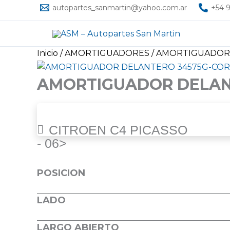
Ir
autopartes_sanmartin@yahoo.com.ar
+54 9
al
contenido
Inicio
/
AMORTIGUADORES
/ AMORTIGUADOR
AMORTIGUADOR DELAN
CITROEN C4 Picasso / C4 Gran Picasso 06> Del. Izquier
CITROEN C4 PICASSO
- 06>
Ficha técnica
POSICION
LADO
LARGO ABIERTO