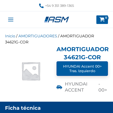
Ir
+54 9 351 389-1365
al
contenido
Inicio
/
AMORTIGUADORES
/ AMORTIGUADOR
34621G-COR
AMORTIGUADOR
34621G-COR
HYUNDAI Accent 00>
Tras. Izquierdo
HYUNDAI
-
ACCENT
00>
Ficha técnica