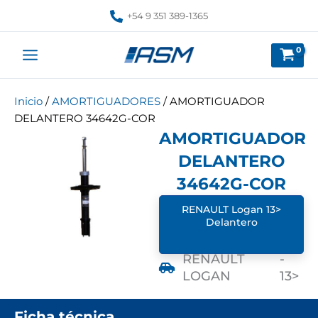
Ir
+54 9 351 389-1365
al
contenido
Inicio
/
AMORTIGUADORES
/ AMORTIGUADOR
DELANTERO 34642G-COR
AMORTIGUADOR
DELANTERO
34642G-COR
RENAULT Logan 13>
Delantero
RENAULT
-
LOGAN
13>
Ficha técnica