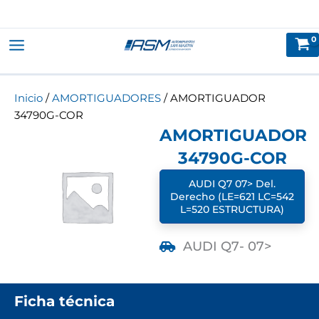
Ir
al
contenido
Inicio
/
AMORTIGUADORES
/ AMORTIGUADOR
34790G-COR
AMORTIGUADOR
34790G-COR
AUDI Q7 07> Del.
Derecho (LE=621 LC=542
L=520 ESTRUCTURA)
AUDI Q7
- 07>
Ficha técnica