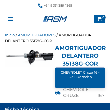
Ir
+54 9 351 389-1365
al
contenido
Inicio
/
AMORTIGUADORES
/ AMORTIGUADOR
DELANTERO 35138G-COR
AMORTIGUADOR
DELANTERO
35138G-COR
CHEVROLET Cruze 16>
Del. Derecho
CHEVROLET
-
CRUZE
16>
Ficha técnica