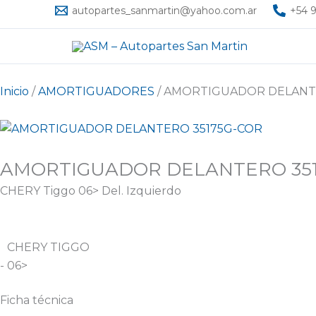
Ir
autopartes_sanmartin@yahoo.com.ar
+54 9
al
contenido
Inicio
/
AMORTIGUADORES
/ AMORTIGUADOR DELANT
AMORTIGUADOR DELANTERO 35
CHERY Tiggo 06> Del. Izquierdo
CHERY TIGGO
- 06>
Ficha técnica