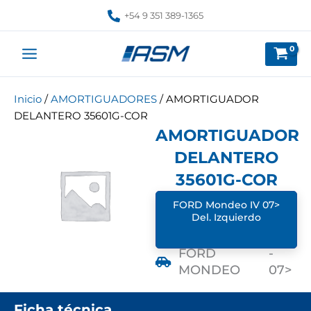
Ir
+54 9 351 389-1365
al
contenido
Inicio
/
AMORTIGUADORES
/ AMORTIGUADOR
DELANTERO 35601G-COR
AMORTIGUADOR
DELANTERO
35601G-COR
FORD Mondeo IV 07>
Del. Izquierdo
FORD
-
MONDEO
07>
Ficha técnica