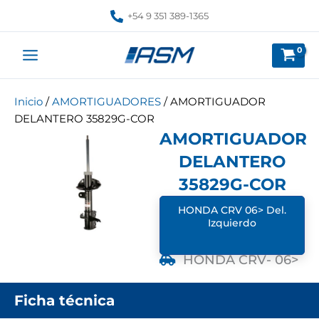
Ir
+54 9 351 389-1365
al
contenido
Inicio
/
AMORTIGUADORES
/ AMORTIGUADOR
DELANTERO 35829G-COR
AMORTIGUADOR
DELANTERO
35829G-COR
HONDA CRV 06> Del.
Izquierdo
HONDA CRV
- 06>
Ficha técnica