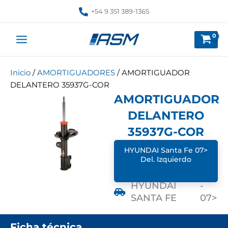
Ir
+54 9 351 389-1365
al
contenido
Inicio
/
AMORTIGUADORES
/ AMORTIGUADOR
DELANTERO 35937G-COR
AMORTIGUADOR
DELANTERO
35937G-COR
HYUNDAI Santa Fe 07>
Del. Izquierdo
HYUNDAI
-
SANTA FE
07>
Ficha técnica