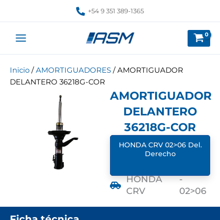
Ir
+54 9 351 389-1365
al
contenido
Inicio
/
AMORTIGUADORES
/ AMORTIGUADOR
DELANTERO 36218G-COR
AMORTIGUADOR
DELANTERO
36218G-COR
HONDA CRV 02>06 Del.
Derecho
HONDA
-
CRV
02>06
Ficha técnica