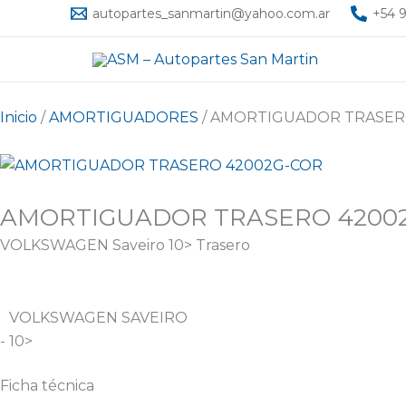
Ir
autopartes_sanmartin@yahoo.com.ar
+54 9
al
contenido
Inicio
/
AMORTIGUADORES
/ AMORTIGUADOR TRASER
AMORTIGUADOR TRASERO 4200
VOLKSWAGEN Saveiro 10> Trasero
VOLKSWAGEN SAVEIRO
- 10>
Ficha técnica