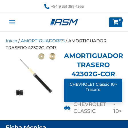
Ir
+54 9 351 389-1365
al
contenido
Inicio
/
AMORTIGUADORES
/ AMORTIGUADOR
TRASERO 42302G-COR
AMORTIGUADOR
TRASERO
42302G-COR
CHEVROLET Classic 10>
Trasero
CHEVROLET
-
CLASSIC
10>
Ficha técnica