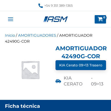
Ir
+54 9 351 389-1365
al
contenido
Inicio
/
AMORTIGUADORES
/ AMORTIGUADOR
42490G-COR
AMORTIGUADOR
42490G-COR
KIA Cerato 09>13 Trasero
KIA
-
CERATO
09>13
Ficha técnica