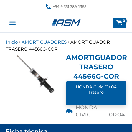
Ir
+54 9 351 389-1365
al
contenido
Inicio
/
AMORTIGUADORES
/ AMORTIGUADOR
TRASERO 44566G-COR
AMORTIGUADOR
TRASERO
44566G-COR
HONDA Civic 01>04
Trasero
HONDA
-
CIVIC
01>04
Ficha técnica