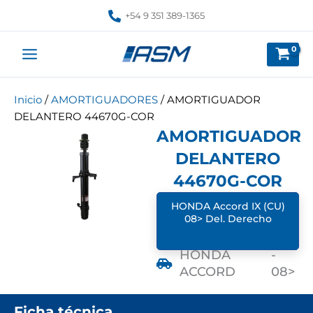
Ir
+54 9 351 389-1365
al
contenido
Inicio
/
AMORTIGUADORES
/ AMORTIGUADOR
DELANTERO 44670G-COR
AMORTIGUADOR
DELANTERO
44670G-COR
HONDA Accord IX (CU)
08> Del. Derecho
HONDA
-
ACCORD
08>
Ficha técnica