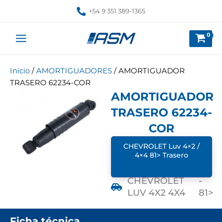
Ir
+54 9 351 389-1365
al
contenido
Inicio
/
AMORTIGUADORES
/ AMORTIGUADOR
TRASERO 62234-COR
AMORTIGUADOR
TRASERO 62234-
COR
CHEVROLET Luv 4×2 /
4×4 81> Trasero
CHEVROLET
-
LUV 4X2 4X4
81>
Ficha técnica