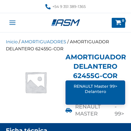
Ir
+54 9 351 389-1365
al
contenido
Inicio
/
AMORTIGUADORES
/ AMORTIGUADOR
DELANTERO 62455G-COR
AMORTIGUADOR
DELANTERO
62455G-COR
RENAULT Master 99>
Delantero
RENAULT
-
MASTER
99>
Ficha técnica