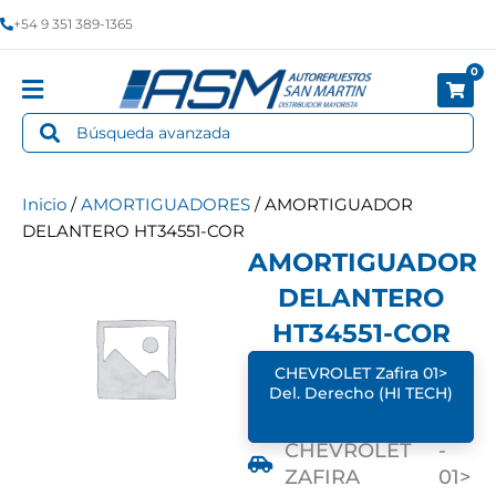
Ir
+54 9 351 389-1365
al
contenido
0
Cart
Search
...
Inicio
/
AMORTIGUADORES
/ AMORTIGUADOR
DELANTERO HT34551-COR
AMORTIGUADOR
DELANTERO
HT34551-COR
CHEVROLET Zafira 01>
Del. Derecho (HI TECH)
CHEVROLET
-
ZAFIRA
01>