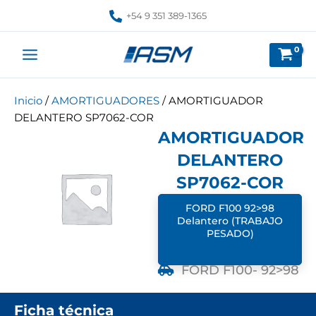
Ir
+54 9 351 389-1365
al
contenido
Inicio
/
AMORTIGUADORES
/ AMORTIGUADOR
DELANTERO SP7062-COR
AMORTIGUADOR
DELANTERO
SP7062-COR
FORD F100 92>98
Delantero (TRABAJO
PESADO)
FORD F100
- 92>98
Ficha técnica