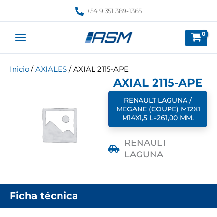
Ir
+54 9 351 389-1365
al
contenido
Inicio
/
AXIALES
/ AXIAL 2115-APE
AXIAL 2115-APE
RENAULT LAGUNA /
MEGANE (COUPE) M12X1
M14X1,5 L=261,00 MM.
RENAULT
LAGUNA
Ficha técnica