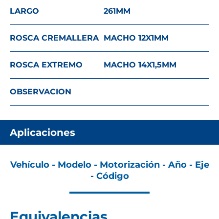
LARGO
261
MM
ROSCA CREMALLERA
MACHO 12X1
MM
ROSCA EXTREMO
MACHO 14X1,5
MM
OBSERVACION
Aplicaciones
Vehículo - Modelo - Motorización - Año - Eje
- Código
Equivalencias