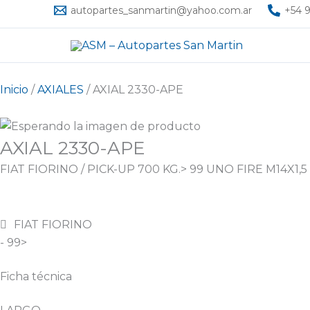
Ir
autopartes_sanmartin@yahoo.com.ar
+54 9
al
contenido
Inicio
/
AXIALES
/ AXIAL 2330-APE
AXIAL 2330-APE
FIAT FIORINO / PICK-UP 700 KG.> 99 UNO FIRE M14X1,5
FIAT FIORINO
- 99>
Ficha técnica