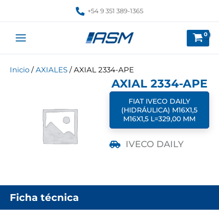
Ir
+54 9 351 389-1365
al
contenido
Inicio
/
AXIALES
/ AXIAL 2334-APE
AXIAL 2334-APE
FIAT IVECO DAILY
(HIDRÁULICA) M16X1,5
M16X1,5 L=329,00 MM
IVECO DAILY
Ficha técnica