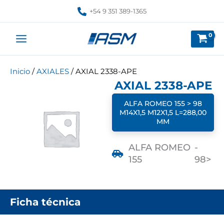
Ir
+54 9 351 389-1365
al
contenido
Inicio
/
AXIALES
/ AXIAL 2338-APE
AXIAL 2338-APE
ALFA ROMEO 155 > 98
M14X1,5 M12X1,5 L=288,00
MM
ALFA ROMEO
-
155
98>
Ficha técnica