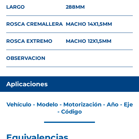
LARGO
288
MM
ROSCA CREMALLERA
MACHO 14X1,5
MM
ROSCA EXTREMO
MACHO 12X1,5
MM
OBSERVACION
Aplicaciones
Vehículo - Modelo - Motorización - Año - Eje
- Código
Equivalencias