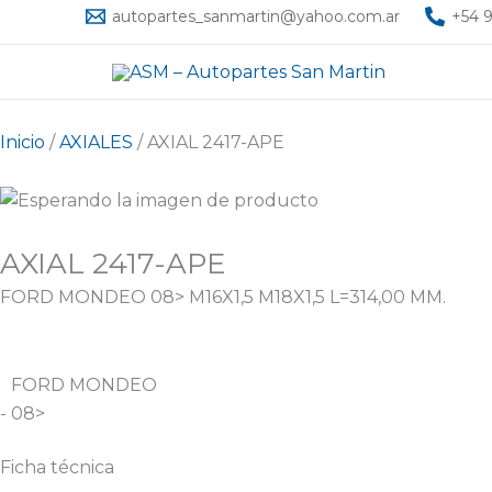
Ir
autopartes_sanmartin@yahoo.com.ar
+54 9
al
contenido
Inicio
/
AXIALES
/ AXIAL 2417-APE
AXIAL 2417-APE
FORD MONDEO 08> M16X1,5 M18X1,5 L=314,00 MM.
FORD MONDEO
- 08>
Ficha técnica