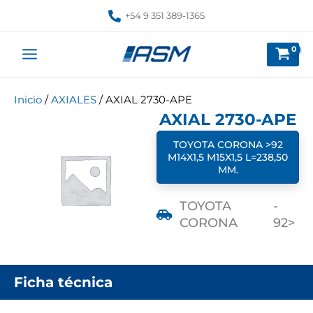
Ir
+54 9 351 389-1365
al
contenido
Inicio
/
AXIALES
/ AXIAL 2730-APE
AXIAL 2730-APE
TOYOTA CORONA >92
M14X1,5 M15X1,5 L=238,50
MM.
TOYOTA
-
CORONA
92>
Ficha técnica