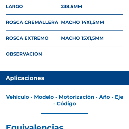
LARGO
238,5
MM
ROSCA CREMALLERA
MACHO 14X1,5
MM
ROSCA EXTREMO
MACHO 15X1,5
MM
OBSERVACION
Aplicaciones
Vehículo - Modelo - Motorización - Año - Eje
- Código
Equivalencias