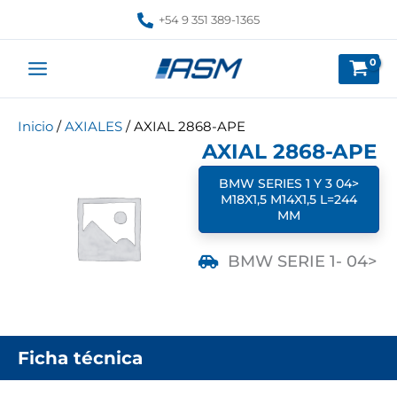
Ir
+54 9 351 389-1365
al
contenido
Inicio
/
AXIALES
/ AXIAL 2868-APE
AXIAL 2868-APE
BMW SERIES 1 Y 3 04>
M18X1,5 M14X1,5 L=244
MM
BMW SERIE 1
- 04>
Ficha técnica