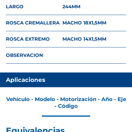
LARGO
244
MM
ROSCA CREMALLERA
MACHO 18X1,5
MM
ROSCA EXTREMO
MACHO 14X1,5
MM
OBSERVACION
Aplicaciones
Vehículo - Modelo - Motorización - Año - Eje
- Código
Equivalencias