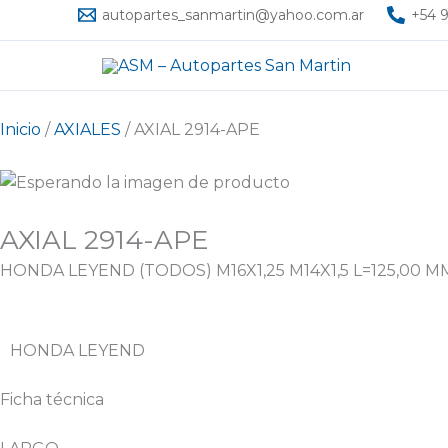
Ir
autopartes_sanmartin@yahoo.com.ar
+54 9
al
contenido
Inicio
/
AXIALES
/ AXIAL 2914-APE
AXIAL 2914-APE
HONDA LEYEND (TODOS) M16X1,25 M14X1,5 L=125,00 M
HONDA LEYEND
Ficha técnica