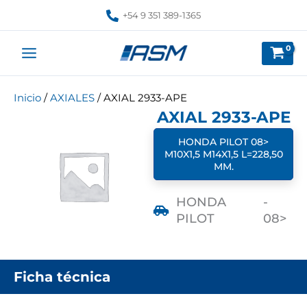
Ir
+54 9 351 389-1365
al
contenido
Inicio
/
AXIALES
/ AXIAL 2933-APE
AXIAL 2933-APE
HONDA PILOT 08>
M10X1,5 M14X1,5 L=228,50
MM.
HONDA
-
PILOT
08>
Ficha técnica