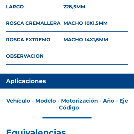
LARGO
228,5
MM
ROSCA CREMALLERA
MACHO 10X1,5
MM
ROSCA EXTREMO
MACHO 14X1,5
MM
OBSERVACION
Aplicaciones
Vehículo - Modelo - Motorización - Año - Eje
- Código
Equivalencias