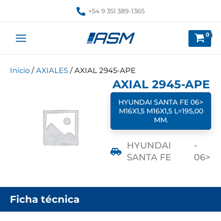
Ir
+54 9 351 389-1365
al
contenido
Inicio
/
AXIALES
/ AXIAL 2945-APE
AXIAL 2945-APE
HYUNDAI SANTA FE 06>
M16X1,5 M16X1,5 L=195,00
MM.
HYUNDAI
-
SANTA FE
06>
Ficha técnica