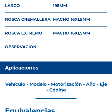
LARGO
195
MM
ROSCA CREMALLERA
MACHO 16X1,5
MM
ROSCA EXTREMO
MACHO 16X1,5
MM
OBSERVACION
Aplicaciones
Vehículo - Modelo - Motorización - Año - Eje
- Código
Equivalencias