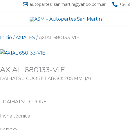
Ir
autopartes_sanmartin@yahoo.com.ar
+54 9
al
contenido
Inicio
/
AXIALES
/ AXIAL 680133-VIE
AXIAL 680133-VIE
DAIHATSU CUORE LARGO: 205 MM. (A)
DAIHATSU CUORE
Ficha técnica