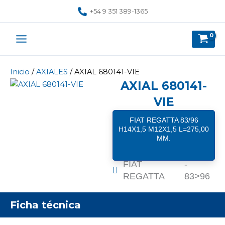
Ir
+54 9 351 389-1365
al
contenido
Inicio
/
AXIALES
/ AXIAL 680141-VIE
AXIAL 680141-
VIE
FIAT REGATTA 83/96
H14X1,5 M12X1,5 L=275,00
MM.
FIAT
-
REGATTA
83>96
Ficha técnica