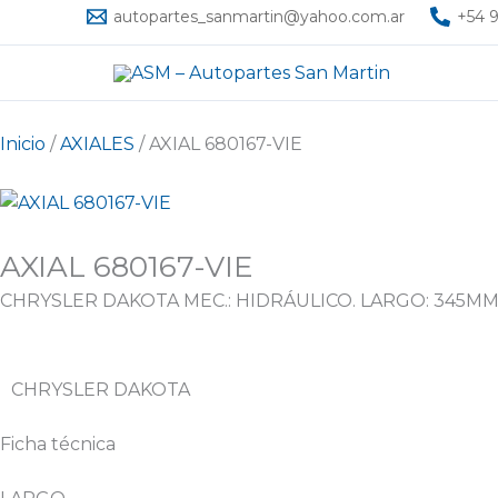
Ir
autopartes_sanmartin@yahoo.com.ar
+54 9
al
contenido
Inicio
/
AXIALES
/ AXIAL 680167-VIE
AXIAL 680167-VIE
CHRYSLER DAKOTA MEC.: HIDRÁULICO. LARGO: 345MM.
CHRYSLER DAKOTA
Ficha técnica