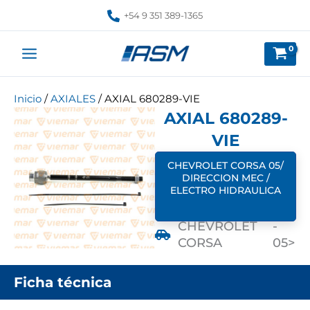
Ir
+54 9 351 389-1365
al
contenido
Inicio
/
AXIALES
/ AXIAL 680289-VIE
AXIAL 680289-
VIE
CHEVROLET CORSA 05/
DIRECCION MEC /
ELECTRO HIDRAULICA
CHEVROLET
-
CORSA
05>
Ficha técnica