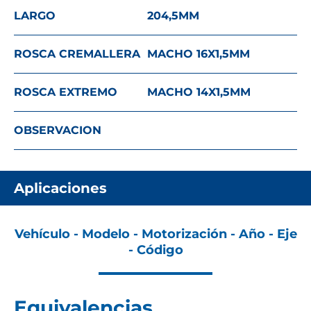
LARGO
204,5
MM
ROSCA CREMALLERA
MACHO 16X1,5
MM
ROSCA EXTREMO
MACHO 14X1,5
MM
OBSERVACION
Aplicaciones
Vehículo - Modelo - Motorización - Año - Eje
- Código
Equivalencias