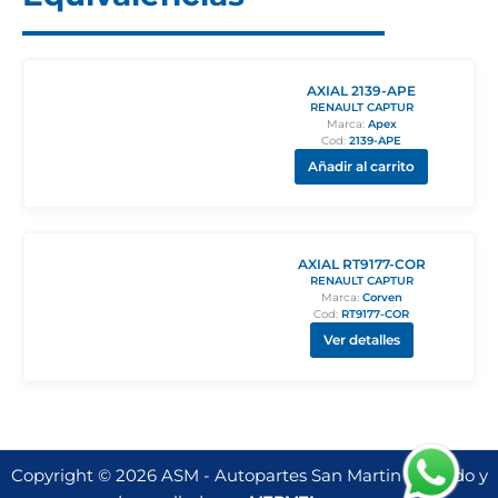
AXIAL 2139-APE
RENAULT CAPTUR
Marca:
Apex
Cod:
2139-APE
Añadir al carrito
AXIAL RT9177-COR
RENAULT CAPTUR
Marca:
Corven
Cod:
RT9177-COR
Ver detalles
Copyright © 2026 ASM - Autopartes San Martin | Creado y