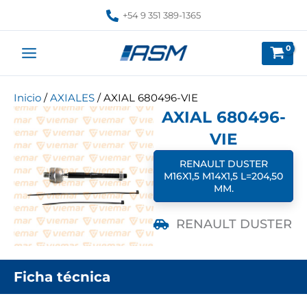
Ir
+54 9 351 389-1365
al
contenido
Inicio
/
AXIALES
/ AXIAL 680496-VIE
AXIAL 680496-
VIE
RENAULT DUSTER
M16X1,5 M14X1,5 L=204,50
MM.
RENAULT DUSTER
Ficha técnica