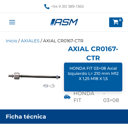
Ir
+54 9 351 389-1365
al
contenido
Inicio
/
AXIALES
/ AXIAL CR0167-CTR
AXIAL CR0167-
CTR
HONDA FIT 03>08 Axial
Izquierdo L= 210 mm M12
X 1,25 M18 X 1,5
HONDA
-
FIT
03>08
Ficha técnica