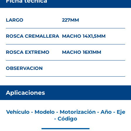
Ficha técnica
LARGO
227
MM
ROSCA CREMALLERA
MACHO 14X1,5
MM
ROSCA EXTREMO
MACHO 16X1
MM
OBSERVACION
Aplicaciones
Vehículo - Modelo - Motorización - Año - Eje
- Código