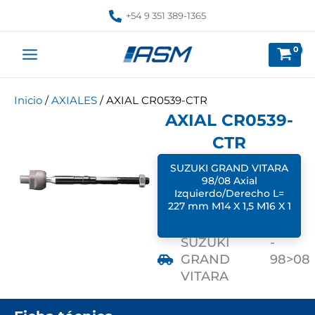
Ir
+54 9 351 389-1365
al
contenido
Inicio
/
AXIALES
/ AXIAL CR0539-CTR
AXIAL CR0539-
CTR
SUZUKI GRAND VITARA
98/08 Axial
Izquierdo/Derecho L=
227 mm M14 X 1,5 M16 X 1
SUZUKI
-
GRAND
98>08
VITARA