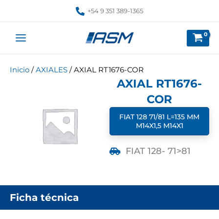
Ir
+54 9 351 389-1365
al
contenido
Inicio
/
AXIALES
/ AXIAL RT1676-COR
AXIAL RT1676-
COR
FIAT 128 71/81 L=135 MM
M14X1,5 M14X1
FIAT 128
- 71>81
Ficha técnica