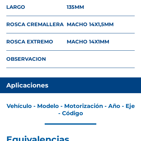
LARGO
135
MM
ROSCA CREMALLERA
MACHO 14X1,5
MM
ROSCA EXTREMO
MACHO 14X1
MM
OBSERVACION
Aplicaciones
Vehículo - Modelo - Motorización - Año - Eje
- Código
Equivalencias