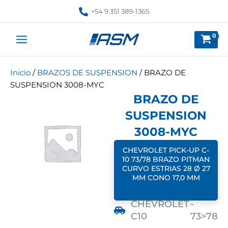
Ir
+54 9 351 389-1365
al
contenido
Inicio
/
BRAZOS DE SUSPENSION
/ BRAZO DE
SUSPENSION 3008-MYC
BRAZO DE
SUSPENSION
3008-MYC
CHEVROLET PICK-UP C-
10 73/78 BRAZO PITMAN
CURVO ESTRIAS 28 Ø 27
MM CONO 17,0 MM
CHEVROLET
-
C10
73>78