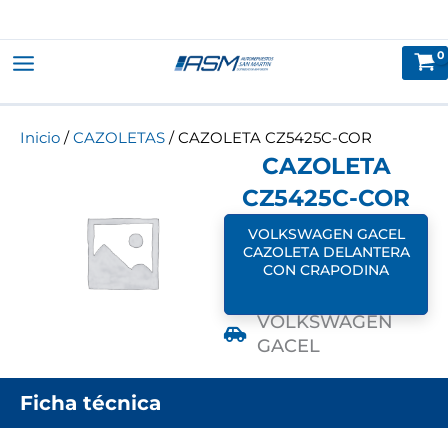
Ir
al
contenido
Inicio
/
CAZOLETAS
/ CAZOLETA CZ5425C-COR
CAZOLETA
CZ5425C-COR
VOLKSWAGEN GACEL
CAZOLETA DELANTERA
CON CRAPODINA
VOLKSWAGEN
GACEL
Ficha técnica