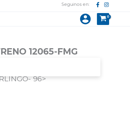
Seguinos en:
FRENO 12065-FMG
 > (DELANTERO / SOLIDO) Ø 265,5MM.
RLINGO
- 96>