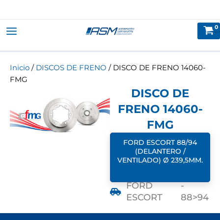
Ir
al
contenido
Inicio
/
DISCOS DE FRENO
/ DISCO DE FRENO 14060-
FMG
DISCO DE
FRENO 14060-
FMG
FORD ESCORT 88/94
(DELANTERO /
VENTILADO) Ø 239,5MM.
FORD
-
ESCORT
88>94