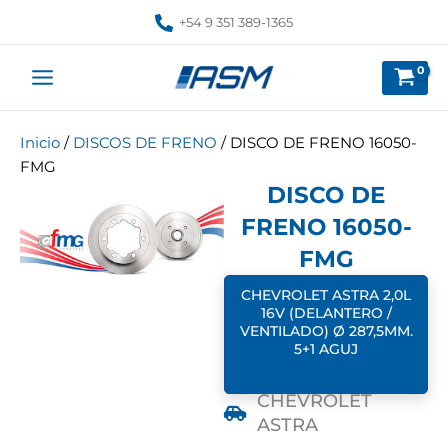
Ir
+54 9 351 389-1365
al
contenido
Inicio
/
DISCOS DE FRENO
/ DISCO DE FRENO 16050-
FMG
DISCO DE
FRENO 16050-
FMG
CHEVROLET ASTRA 2,0L
16V (DELANTERO /
VENTILADO) Ø 287,5MM.
5+1 AGUJ
CHEVROLET
ASTRA